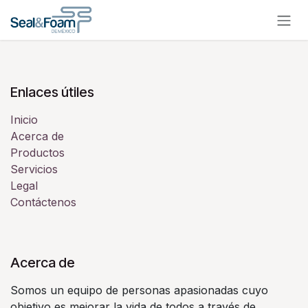
Skip to Content
Enlaces útiles
Inicio
Acerca de
Productos
Servicios
Legal
Contáctenos
Acerca de
Somos un equipo de personas apasionadas cuyo
objetivo es mejorar la vida de todos a través de